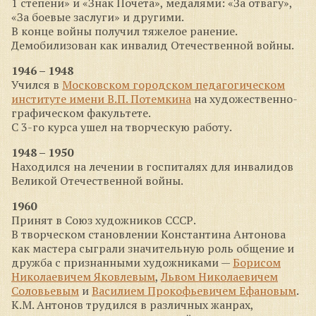
1 степени» и «Знак Почета», медалями: «За отвагу»,
«За боевые заслуги» и другими.
В конце войны получил тяжелое ранение.
Демобилизован как инвалид Отечественной войны.
1946 – 1948
Учился в
Московском городском педагогическом
институте имени В.П. Потемкина
на художественно-
графическом факультете.
С 3-го курса ушел на творческую работу.
1948 – 1950
Находился на лечении в госпиталях для инвалидов
Великой Отечественной войны.
1960
Принят в Союз художников СССР.
В творческом становлении Константина Антонова
как мастера сыграли значительную роль общение и
дружба с признанными художниками —
Борисом
Николаевичем Яковлевым
,
Львом Николаевичем
Соловьевым
и
Василием Прокофьевичем Ефановым
.
К.М. Антонов трудился в различных жанрах,