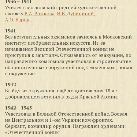
1936 – 1941
Учился в московской средней художественной
школе у
В.А. Рожкова
,
Н.В. Дубининой
,
А.О. Барща
.
1941
Без вступительных экзаменов зачислен в Московский
институт изобразительных искусств. Из-за
начавшейся Великой Отечественной войны не
приступил к занятиям. Отказавшись от эвакуации, по
направлению комсомола участвовал в строительстве
оборонительных сооружений под Смоленском, попал
в окружение.
1942
Выйдя из окружения, ещё до достижения 18 лет
добровольцем вступил в ряды Красной Армии.
1942 – 1945
Участвовал в Великой Отечественной войне. Воевал
на Центральном и 1-ом Украинском фронтах.
Сержант, командир орудия. Награжден орденами:
«Отечественной войны