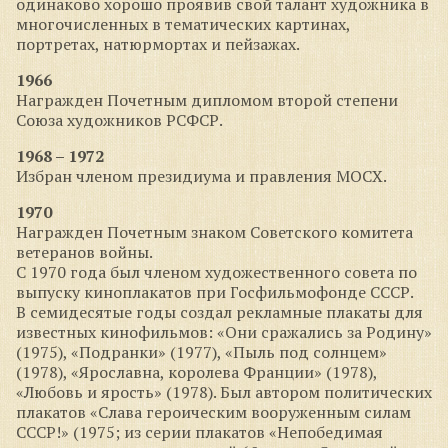
одинаково хорошо проявив свой талант художника в
многочисленных в тематических картинах,
портретах, натюрмортах и пейзажах.
1966
Награжден Почетным дипломом второй степени
Союза художников РСФСР.
1968 – 1972
Избран членом президиума и правления МОСХ.
1970
Награжден Почетным знаком Советского комитета
ветеранов войны.
С 1970 года был членом художественного совета по
выпуску киноплакатов при Госфильмофонде СССР.
В семидесятые годы создал рекламные плакаты для
известных кинофильмов: «Они сражались за Родину»
(1975), «Подранки» (1977), «Пыль под солнцем»
(1978), «Ярославна, королева Франции» (1978),
«Любовь и ярость» (1978). Был автором политических
плакатов «Слава героическим вооруженным силам
СССР!» (1975; из серии плакатов «Непобедимая