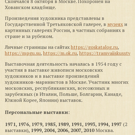
Скончался 8 октября в Москве. Похоронен на
Хованском кладбище.
Произведения художника представлены в
Государственной Третьяковской галерее, в
музеях
и
картинных галереях России, в частных собраниях в
стране и за рубежом.
Личные страницы на сайтах
https://goskatalog.ru
,
https://mpgu.su
,
https://m.ok.ru
,
https://tramvaiiskusstv.r
Выставочная деятельность началась в 1954 году с
участия в выставке живописи московских
художников и в выставке произведений
художников-маринистов в Москве. Участник многих
московских, республиканских, всесоюзных и
зарубежных (в Италии, Польше, Болгарии, Канаде,
Южной Корее, Японии) выставок.
Персональные выставки:
1971, 1976, 1979, 1985, 1989, 1991, 1993, 1994, 1997
(2
выставки)
, 1999, 2004, 2006, 2007, 2010
Москва.